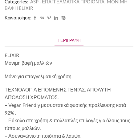
Categories:
ASP - ΕΠΑΓΓΕΛΜΑΤΙΚΑ ΠΡΟΪΟΝΤΑ
,
MONIMH
ΒΑΦΗ ELIXIR
Κοινοποίηση:
ΠΕΡΙΓΡΑΦΉ
ELIXIR
Μόνιμη βαφή μαλλιών
Μόνο για επαγγελματική χρήση.
ΤΕΧΝΟΛΟΓΊΑ ΕΠΌΜΕΝΗΣ ΓΕΝΙΆΣ. ΑΠΌΛΥΤΗ
ΑΠΌΔΟΣΗ ΧΡΏΜΑΤΟΣ.
– Vegan Friendly με συστατικά φυσικής προέλευσης κατά
92% .
– Εύκολο στη χρήση & πολλαπλές επιλογές για όλους τους
τύπους μαλλιών.
– Ασυναγώνιστη ποιότητα & λάμψη.