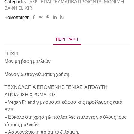
Categories:
ASP - ΕΠΑΓΓΕΛΜΑΤΙΚΑ ΠΡΟΪΟΝΤΑ
,
MONIMH
ΒΑΦΗ ELIXIR
Κοινοποίηση:
ΠΕΡΙΓΡΑΦΉ
ELIXIR
Μόνιμη βαφή μαλλιών
Μόνο για επαγγελματική χρήση.
ΤΕΧΝΟΛΟΓΊΑ ΕΠΌΜΕΝΗΣ ΓΕΝΙΆΣ. ΑΠΌΛΥΤΗ
ΑΠΌΔΟΣΗ ΧΡΏΜΑΤΟΣ.
– Vegan Friendly με συστατικά φυσικής προέλευσης κατά
92% .
– Εύκολο στη χρήση & πολλαπλές επιλογές για όλους τους
τύπους μαλλιών.
– Ασυναγώνιστη ποιότητα & λάμψη.