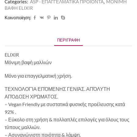
Categories:
ASP - ΕΠΑΓΓΕΛΜΑΤΙΚΑ ΠΡΟΪΟΝΤΑ
,
MONIMH
ΒΑΦΗ ELIXIR
Κοινοποίηση:
ΠΕΡΙΓΡΑΦΉ
ELIXIR
Μόνιμη βαφή μαλλιών
Μόνο για επαγγελματική χρήση.
ΤΕΧΝΟΛΟΓΊΑ ΕΠΌΜΕΝΗΣ ΓΕΝΙΆΣ. ΑΠΌΛΥΤΗ
ΑΠΌΔΟΣΗ ΧΡΏΜΑΤΟΣ.
– Vegan Friendly με συστατικά φυσικής προέλευσης κατά
92% .
– Εύκολο στη χρήση & πολλαπλές επιλογές για όλους τους
τύπους μαλλιών.
– Ασυναγώνιστη ποιότητα & λάμψη.