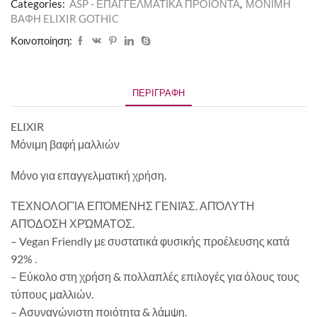
Categories:
ASP - ΕΠΑΓΓΕΛΜΑΤΙΚΑ ΠΡΟΪΟΝΤΑ
,
ΜΟΝΙΜΗ
ΒΑΦΗ ELIXIR GOTHIC
Κοινοποίηση:
ΠΕΡΙΓΡΑΦΉ
ELIXIR
Μόνιμη βαφή μαλλιών
Μόνο για επαγγελματική χρήση.
ΤΕΧΝΟΛΟΓΊΑ ΕΠΌΜΕΝΗΣ ΓΕΝΙΆΣ. ΑΠΌΛΥΤΗ
ΑΠΌΔΟΣΗ ΧΡΏΜΑΤΟΣ.
– Vegan Friendly με συστατικά φυσικής προέλευσης κατά
92% .
– Εύκολο στη χρήση & πολλαπλές επιλογές για όλους τους
τύπους μαλλιών.
– Ασυναγώνιστη ποιότητα & λάμψη.