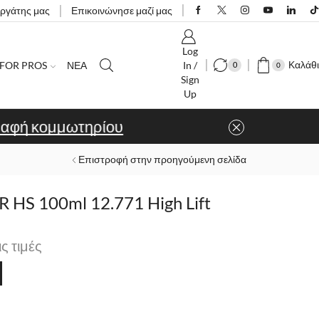
εργάτης μας
Επικοινώνησε μαζί μας
Log
Καλάθι
FOR PROS
ΝΕΑ
In /
0
0
Sign
Up
ίου
Επιστροφή στην προηγούμενη σελίδα
 HS 100ml 12.771 High Lift
ις τιμές