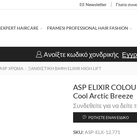
Γίνετε συν
Newsletter
 EXPERT HAIRCARE
FRAMESI PROFESSIONAL HAIR FASHION
Ανοίξτε κωδικό χονδρικής
Εγγραφή κομμωτηρ
ASP ΧΡΩΜΑ
ΞΑΝΘΙΣΤΙΚΗ ΒΑΦΗ ELIXIR HIGH LIFT
ASP ELIXIR COLOUR
Cool Arctic Breeze
Συνδεθείτε για να δείτε τ
ΡΩΤΉΣΤΕ ΈΝΑΝ ΕΙΔΙΚΌ
SKU:
ASP-ELX-12.771