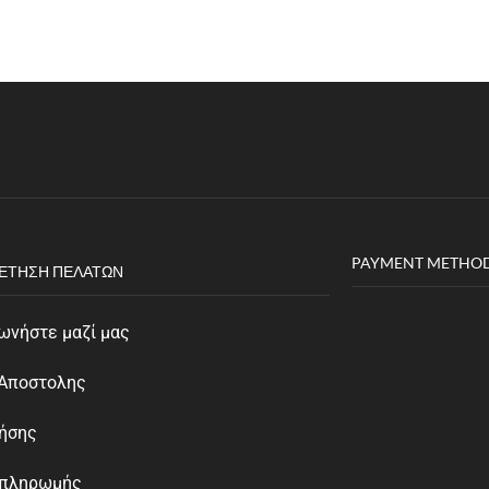
PAYMENT METHO
ΈΤΗΣΗ ΠΕΛΑΤΏΝ
ωνήστε μαζί μας
 Αποστολης
ρήσης
 πληρωμής