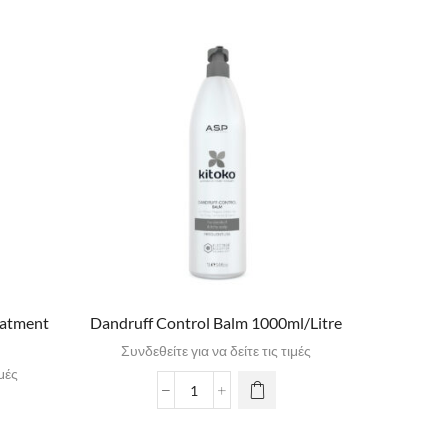
eatment
Dandruff Control Balm 1000ml/Litre
Dand
Συνδεθείτε για να δείτε τις τιμές
ιμές
Συνδε