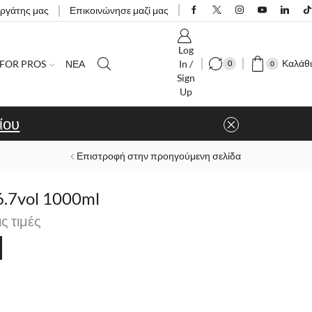
εργάτης μας
Επικοινώνησε μαζί μας
Log
Καλάθι
FOR PROS
ΝΕΑ
In /
0
0
Sign
Up
ίου
Επιστροφή στην προηγούμενη σελίδα
6.7vol 1000ml
ις τιμές