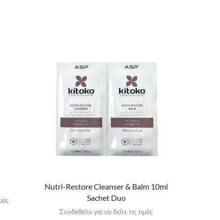
Nutri-Restore Cleanser & Balm 10ml
Age P
Sachet Duo
ιμές
Συνδε
Συνδεθείτε για να δείτε τις τιμές