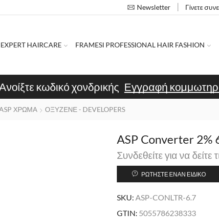
Γίνετε συν
Newsletter
 EXPERT HAIRCARE
FRAMESI PROFESSIONAL HAIR FASHION
Ανοίξτε κωδικό χονδρικής
Εγγραφή κομμωτηρ
ASP ΧΡΩΜΑ
ΟΞΥΖΕΝΕ - DEVELOPERS
ASP Converter 2% 
Συνδεθείτε για να δείτε τ
ΡΩΤΉΣΤΕ ΈΝΑΝ ΕΙΔΙΚΌ
SKU:
ASP-CONLTR-6.7
GTIN:
5055786238333