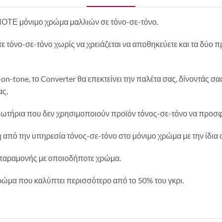
ΟΤΕ μόνιμο χρώμα μαλλιών σε τόνο-σε-τόνο.
τε τόνο-σε-τόνο χωρίς να χρειάζεται να αποθηκεύετε και τα δύο 
on-tone, το Converter θα επεκτείνει την παλέτα σας, δίνοντάς σ
ας.
κομμωτήρια που δεν χρησιμοποιούν προϊόν τόνος-σε-τόνο να προσ
ξη από την υπηρεσία τόνος-σε-τόνο στο μόνιμο χρώμα με την ίδι
ο παραμονής με οποιοδήποτε χρώμα.
χρώμα που καλύπτει περισσότερο από το 50% του γκρι.