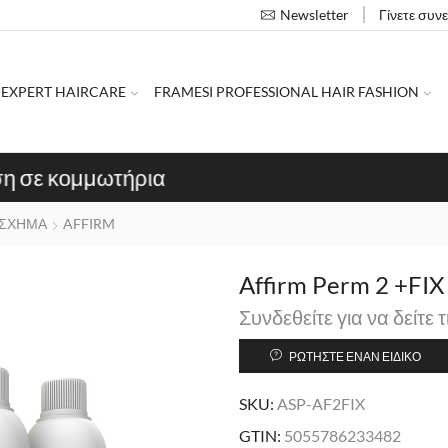
Γίνετε συν
Newsletter
 EXPERT HAIRCARE
FRAMESI PROFESSIONAL HAIR FASHION
Ανοίξτε κωδικό χονδρικής
Εγγραφή κομμωτηρ
ΣΧΗΜΑ
AFFIRM
Affirm Perm 2 +FIX
Συνδεθείτε για να δείτε τ
ΡΩΤΉΣΤΕ ΈΝΑΝ ΕΙΔΙΚΌ
SKU:
ASP-AF2FIX
GTIN:
5055786233482