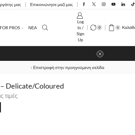
εργάτης μας
Επικοινώνησε μαζί μας
Log
Καλάθι
FOR PROS
ΝΕΑ
In /
0
0
Sign
Up
ίου
Επιστροφή στην προηγούμενη σελίδα
 – Delicate/Coloured
ις τιμές