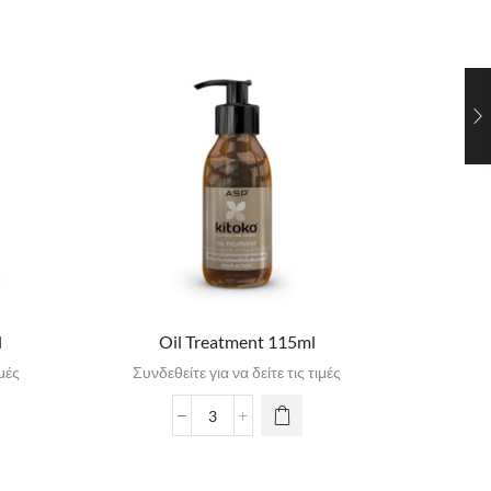
l
Oil Treatment 115ml
Style 
ιμές
Συνδεθείτε για να δείτε τις τιμές
Συνδε