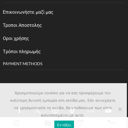
Επικοινωνήστε μαζί μας
Τροποι Αποστολης
Οροι χρήσης
Tρόποι πληρωμής
PAYMENT METHODS
Χρησιμοποιούμε cookies για να σας προσφέρουμε την
καλύτερη δυνατή εμπειρία στη σελίδα μας. Εάν συνεχίσετε
να χρησιμοποιείτε τη σελίδα, θα υποθέσουμε πως είστε
ικανοποιημένοι με αυτό.
0
Εντάξει
Copyright © 2023
affinage.gr
. Created by
Pixelhub