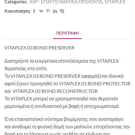
Categories:
ASP - ΕΠΑΓΓΕΛΜΑΤΙΚΑ ΠΡΟΪΟΝΤΑ
,
VITAPLEX
Κοινοποίηση:
ΠΕΡΙΓΡΑΦΉ
VITAPLEX
03 BOND PRESERVER
Διατηρήστε τα ευεργετικά αποτελέσματα της VITAPLEX
θεραπείας στο σπίτι.
Το VITAPLEX
03 BOND PRESERVER εφαρμόζεται ιδανικά
αφού έχουν προηγηθεί το VITAPLEX 01 BOND PROTECTOR
και VITAPLEX 02 BOND RECONSTRUCTOR
Το VITAPLEX μπορεί να χρησιμοποιηθεί σαν θεραπεία
μεμονομένα ή συνδυαστικά με βαφή ή αποχρωματισμό.
Ένα επαναστατικό σύστημα βιομίμησης που αναπαράγει
και αναδομεί τη φυσική δομή των μαλλιών, επιτρέποντας την
βαφή και το ξάνοιγμα χωρίς να θέτει σε κίνδυνο την