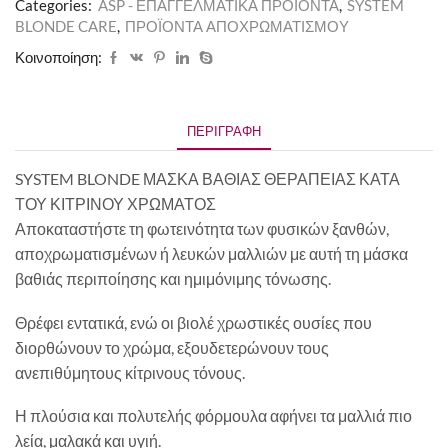
Categories:
ASP - ΕΠΑΓΓΕΛΜΑΤΙΚΑ ΠΡΟΪΟΝΤΑ
,
SYSTEM
BLONDE CARE
,
ΠΡΟΪΟΝΤΑ ΑΠΟΧΡΩΜΑΤΙΣΜΟΥ
Κοινοποίηση:
ΠΕΡΙΓΡΑΦΉ
SYSTEM BLONDE ΜΑΣΚΑ ΒΑΘΙΑΣ ΘΕΡΑΠΕΙΑΣ ΚΑΤΑ
ΤΟΥ ΚΙΤΡΙΝΟΥ ΧΡΩΜΑΤΟΣ
Αποκαταστήστε τη φωτεινότητα των φυσικών ξανθών,
αποχρωματισμένων ή λευκών μαλλιών με αυτή τη μάσκα
βαθιάς περιποίησης και ημιμόνιμης τόνωσης.
Θρέφει εντατικά, ενώ οι βιολέ χρωστικές ουσίες που
διορθώνουν το χρώμα, εξουδετερώνουν τους
ανεπιθύμητους κίτρινους τόνους.
Η πλούσια και πολυτελής φόρμουλα αφήνει τα μαλλιά πιο
λεία, μαλακά και υγιή.