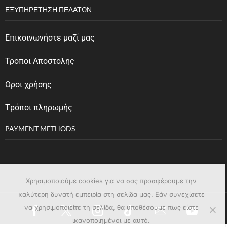
ΕΞΥΠΗΡΈΤΗΣΗ ΠΕΛΑΤΏΝ
Επικοινωνήστε μαζί μας
Τροποι Αποστολης
Οροι χρήσης
Tρόποι πληρωμής
PAYMENT METHODS
Χρησιμοποιούμε cookies για να σας προσφέρουμε την
καλύτερη δυνατή εμπειρία στη σελίδα μας. Εάν συνεχίσετε
να χρησιμοποιείτε τη σελίδα, θα υποθέσουμε πως είστε
ικανοποιημένοι με αυτό.