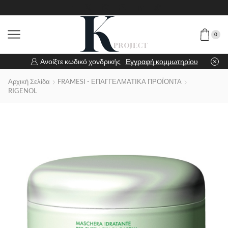
0
Ανοίξτε κωδικό χονδρικής
Εγγραφή κομμωτηρίου
Αρχική Σελίδα
FRAMESI - ΕΠΑΓΓΕΛΜΑΤΙΚΑ ΠΡΟΪΟΝΤΑ
RIGENOL