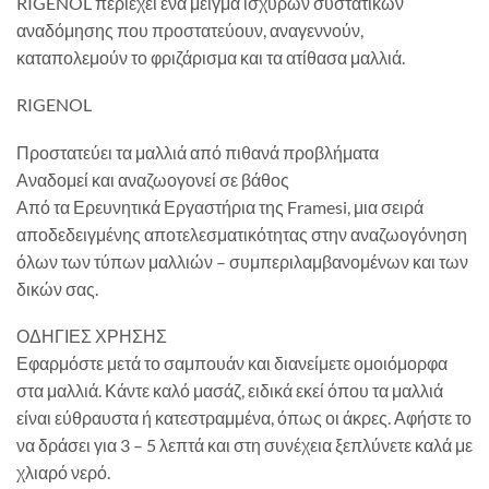
RIGENOL περιέχει ένα μείγμα ισχυρών συστατικών
αναδόμησης που προστατεύουν, αναγεννούν,
καταπολεμούν το φριζάρισμα και τα ατίθασα μαλλιά.
RIGENOL
Προστατεύει τα μαλλιά από πιθανά προβλήματα
Αναδομεί και αναζωογονεί σε βάθος
Από τα Ερευνητικά Εργαστήρια της Framesi, μια σειρά
αποδεδειγμένης αποτελεσματικότητας στην αναζωογόνηση
όλων των τύπων μαλλιών – συμπεριλαμβανομένων και των
δικών σας.
ΟΔΗΓΙΕΣ ΧΡΗΣΗΣ
Εφαρμόστε μετά το σαμπουάν και διανείμετε ομοιόμορφα
στα μαλλιά. Κάντε καλό μασάζ, ειδικά εκεί όπου τα μαλλιά
είναι εύθραυστα ή κατεστραμμένα, όπως οι άκρες. Αφήστε το
να δράσει για 3 – 5 λεπτά και στη συνέχεια ξεπλύνετε καλά με
χλιαρό νερό.