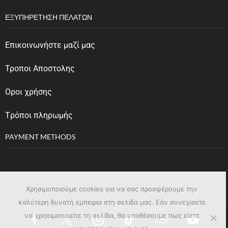
ΕΞΥΠΗΡΈΤΗΣΗ ΠΕΛΑΤΏΝ
Επικοινωνήστε μαζί μας
Τροποι Αποστολης
Οροι χρήσης
Tρόποι πληρωμής
PAYMENT METHODS
Χρησιμοποιούμε cookies για να σας προσφέρουμε την
καλύτερη δυνατή εμπειρία στη σελίδα μας. Εάν συνεχίσετε
να χρησιμοποιείτε τη σελίδα, θα υποθέσουμε πως είστε