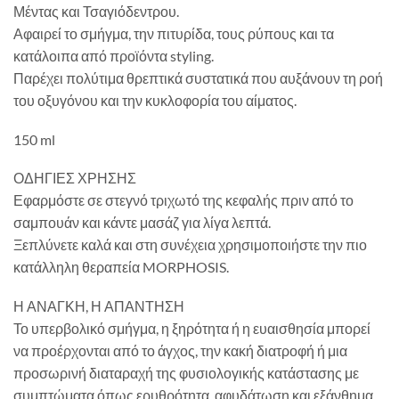
Μέντας και Τσαγιόδεντρου.
Αφαιρεί το σμήγμα, την πιτυρίδα, τους ρύπους και τα
κατάλοιπα από προϊόντα styling.
Παρέχει πολύτιμα θρεπτικά συστατικά που αυξάνουν τη ροή
του οξυγόνου και την κυκλοφορία του αίματος.
150 ml
ΟΔΗΓΙΕΣ ΧΡΗΣΗΣ
Εφαρμόστε σε στεγνό τριχωτό της κεφαλής πριν από το
σαμπουάν και κάντε μασάζ για λίγα λεπτά.
Ξεπλύνετε καλά και στη συνέχεια χρησιμοποιήστε την πιο
κατάλληλη θεραπεία MORPHOSIS.
Η ΑΝΑΓΚΗ, Η ΑΠΑΝΤΗΣΗ
Το υπερβολικό σμήγμα, η ξηρότητα ή η ευαισθησία μπορεί
να προέρχονται από το άγχος, την κακή διατροφή ή μια
προσωρινή διαταραχή της φυσιολογικής κατάστασης με
συμπτώματα όπως ερυθρότητα, αφυδάτωση και εξάνθημα.