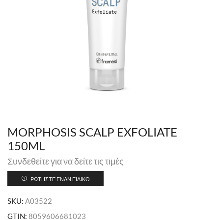
MORPHOSIS SCALP EXFOLIATE
150ML
Συνδεθείτε για να δείτε τις τιμές
ΡΩΤΉΣΤΕ ΈΝΑΝ ΕΙΔΙΚΌ
SKU:
A03522
GTIN:
8059606681023