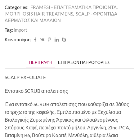
Categories:
FRAMESI - ΕΠΑΓΓΕΛΜΑΤΙΚΑ ΠΡΟΪΟΝΤΑ
,
MORPHOSIS HAIR TREATMENS
,
SCALP - ΦΡΟΝΤΙΔΑ
ΔΕΡΜΑΤΟΣ ΚΑΙ ΜΑΛΛΙΩΝ
Tag:
import
Κοινοποίηση:
ΠΕΡΙΓΡΑΦΉ
ΕΠΙΠΛΈΟΝ ΠΛΗΡΟΦΟΡΊΕΣ
SCALP EXFOLIATE
Εντατικό SCRUB απολέπισης
Ένα εντατικό SCRUB απολέπισης που καθαρίζει σε βάθος
το τριχωτό της κεφαλής. Εμπλουτισμένο με Εκχύλισμα
Βιολογικής Ζυμωμένης Άρνικας και ψιλοαλεσμένους
Σπόρους Καφέ, περιέχει πολτό μήλου, Αργινίνη, Zinc-PCA,
Βιταμίνη B6, Βούτυρο Καριτέ, Μενθόλη, αιθέρια έλαια