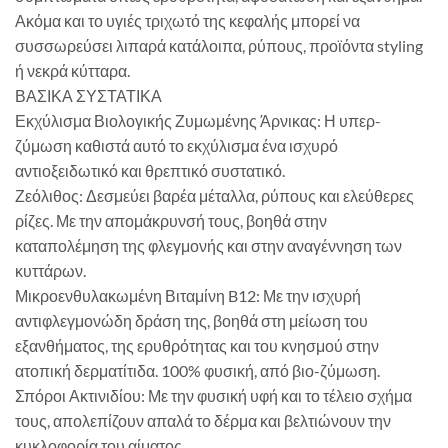
Ακόμα και το υγιές τριχωτό της κεφαλής μπορεί να
συσσωρεύσει λιπαρά κατάλοιπα, ρύπους, προϊόντα styling
ή νεκρά κύτταρα.
ΒΑΣΙΚΑ ΣΥΣΤΑΤΙΚΑ
Εκχύλισμα Βιολογικής Ζυμωμένης Άρνικας: Η υπερ-
ζύμωση καθιστά αυτό το εκχύλισμα ένα ισχυρό
αντιοξειδωτικό και θρεπτικό συστατικό.
Ζεόλιθος: Δεσμεύει βαρέα μέταλλα, ρύπους και ελεύθερες
ρίζες. Με την απομάκρυνσή τους, βοηθά στην
καταπολέμηση της φλεγμονής και στην αναγέννηση των
κυττάρων.
Μικροενθυλακωμένη Βιταμίνη B12: Με την ισχυρή
αντιφλεγμονώδη δράση της, βοηθά στη μείωση του
εξανθήματος, της ερυθρότητας και του κνησμού στην
ατοπική δερματίτιδα. 100% φυσική, από βιο-ζύμωση.
Σπόροι Ακτινιδίου: Με την φυσική υφή και το τέλειο σχήμα
τους, απολεπίζουν απαλά το δέρμα και βελτιώνουν την
κυκλοφορία του αίματος.