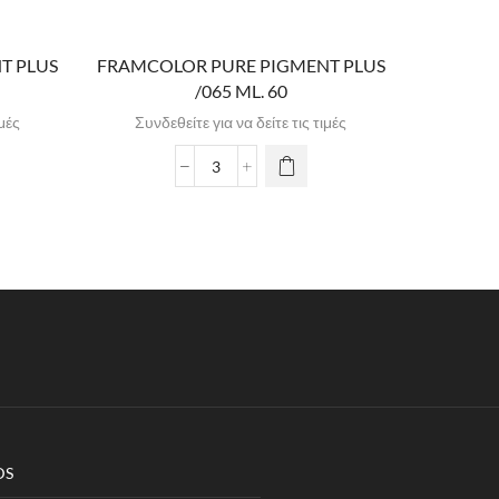
T PLUS
FRAMCOLOR PURE PIGMENT PLUS
FRAMCOL
/065 ML. 60
ιμές
Συνδεθείτε για να δείτε τις τιμές
Συνδε
DS