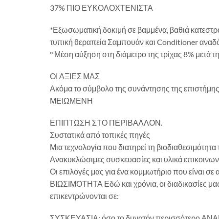
37% ΠΙΟ ΕΥΚΟΛΟΧΤΕΝΙΣΤΑ
*Εξωσωματική δοκιμή σε βαμμένα, βαθιά κατεστρ
τυπική θεραπεία Σαμπουάν και Conditioner αναδ
° Μέση αύξηση στη διάμετρο της τρίχας 8% μετά τ
ΟΙ ΑΞΙΕΣ ΜΑΣ
Ακόμα το σύμβολο της συνάντησης της επιστήμ
ΜΕΙΩΜΕΝΗ
ΕΠΙΠΤΩΣΗ ΣΤΟ ΠΕΡΙΒΑΛΛΟΝ.
Συστατικά από τοπικές πηγές
Μια τεχνολογία που διατηρεί τη βιοδιαθεσιμότητ
Ανακυκλώσιμες συσκευασίες και υλικά επικοινων
Οι επιλογές μας για ένα κομμωτήριο που είναι σε α
ΒΙΩΣΙΜΟΤΗΤΑ Εδώ και χρόνια, οι διαδικασίες μας
επικεντρώνονται σε:
ΣΥΣΚΕΥΑΣΙΑ: όσο το δυνατόν περισσότερο