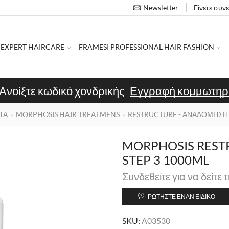
Γίνετε συν
Newsletter
 EXPERT HAIRCARE
FRAMESI PROFESSIONAL HAIR FASHION
Ανοίξτε κωδικό χονδρικής
Εγγραφή κομμωτηρ
ΤΑ
MORPHOSIS HAIR TREATMENS
RESTRUCTURE - ΑΝΑΔΟΜΗΣΗ
MORPHOSIS REST
STEP 3 1000ML
Συνδεθείτε για να δείτε τ
ΡΩΤΉΣΤΕ ΈΝΑΝ ΕΙΔΙΚΌ
SKU:
A03530