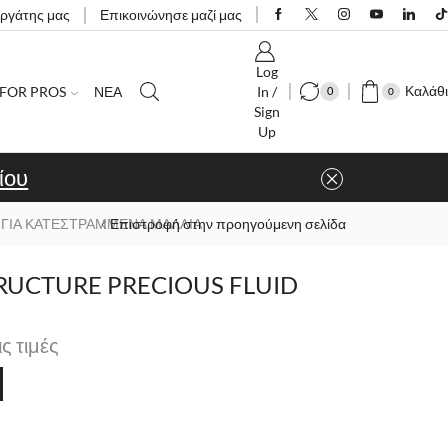
εργάτης μας
Επικοινώνησε μαζί μας
Log
Καλάθι
FOR PROS
ΝΕΑ
In /
0
0
Sign
Up
ίου
 ΓΙΑ ΚΑΤΕΣΤΡΑΜΜΕΝΑ ΜΑΛΛΙΑ
Επιστροφή στην προηγούμενη σελίδα
RUCTURE PRECIOUS FLUID
ις τιμές