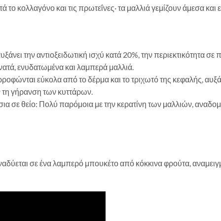
ά το κολλαγόνο και τις πρωτεΐνες· τα μαλλιά γεμίζουν άμεσα και 
ει την αντιοξειδωτική ισχύ κατά 20%, την περιεκτικότητα σε πρ
υνατά, ενυδατωμένα και λαμπερά μαλλιά.
οφώνται εύκολα από το δέρμα και το τριχωτό της κεφαλής, αυξ
 τη γήρανση των κυττάρων.
σια σε θείο: Πολύ παρόμοια με την κερατίνη των μαλλιών, αναδο
δύεται σε ένα λαμπερό μπουκέτο από κόκκινα φρούτα, αναμειγμέ