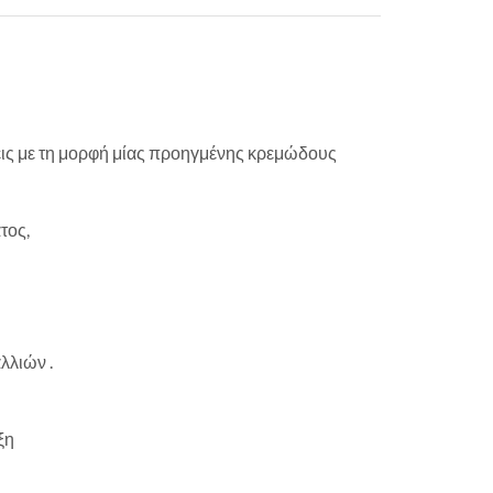
εις με τη μορφή μίας προηγμένης κρεμώδους
τος,
λλιών .
ξη