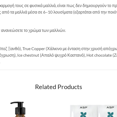
αρμογή τους σε φυσικά μαλλιά, είναι πως δεν δημιουργούν το 
ς από τα μαλλιά μέσα σε 6–10 λουσίματα (εξαρτάται από την ποιό
να ανανεώσετε το χρώμα των μαλλιών.
Μπεζ Ξανθό), True Copper (Χάλκινο με ένταση στην χρυσή απόχρ
όχρωση), Ice chestnut (Απαλό ψυχρό Καστανό), Hot chocolate (
.
Related Products