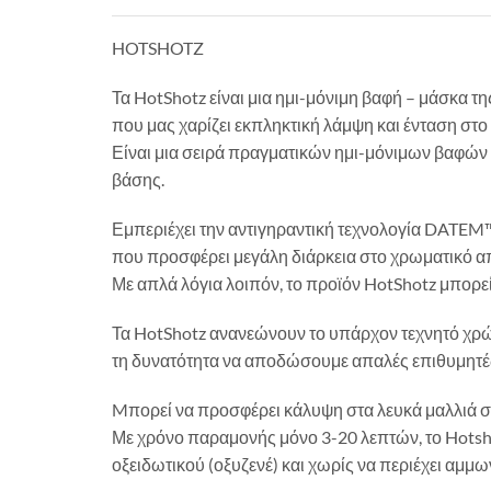
HOTSHOTZ
Τα HotShotz είναι μια ημι-μόνιμη βαφή – μάσκα
που μας χαρίζει εκπληκτική λάμψη και ένταση στ
Είναι μια σειρά πραγματικών ημι-μόνιμων βαφών
βάσης.
Εμπεριέχει την αντιγηραντική τεχνολογία DATEM
που προσφέρει μεγάλη διάρκεια στο χρωματικό α
Με απλά λόγια λοιπόν, το προϊόν HotShotz μπορε
Τα HotShotz ανανεώνουν το υπάρχον τεχνητό χρώμ
τη δυνατότητα να αποδώσουμε απαλές επιθυμητές
Mπορεί να προσφέρει κάλυψη στα λευκά μαλλιά 
Με χρόνο παραμονής μόνο 3-20 λεπτών, το Hotsh
οξειδωτικού (οξυζενέ) και χωρίς να περιέχει αμμω