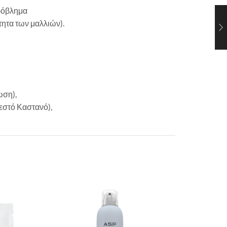
πρόβλημα
τητα των μαλλιών).
ωση),
Ζεστό Καστανό),