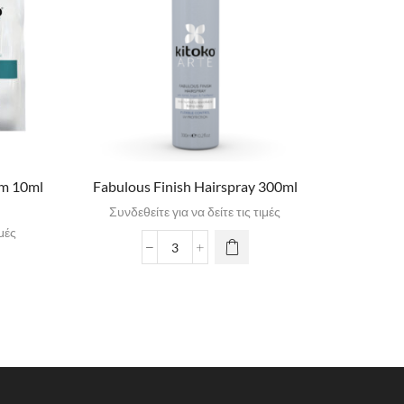
lm 10ml
Fabulous Finish Hairspray 300ml
Hydro R
Συνδεθείτε για να δείτε τις τιμές
Συνδε
ιμές