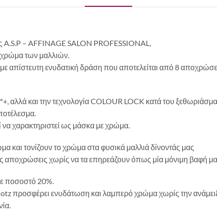
 της A.S.P – AFFINAGE SALON PROFESSIONAL,
ο χρώμα των μαλλιών.
 με απίστευτη ενυδατική δράση που αποτελείται από 8 αποχρώσ
™+, αλλά και την τεχνολογία COLOUR LOCK κατά του ξεθωριάσμα
ποτέλεσμα.
ί να χαρακτηριστεί ως μάσκα με χρώμα.
α και τονίζουν το χρώμα στα φυσικά μαλλιά δίνοντάς μας
 αποχρώσεις χωρίς να τα επηρεάζουν όπως μία μόνιμη βαφή μα
σε ποσοστό 20%.
otz προσφέρει ενυδάτωση και λαμπερό χρώμα χωρίς την ανάμει
νία.