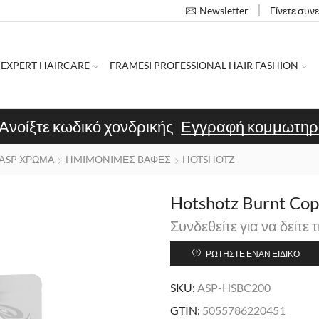
Γίνετε συν
Newsletter
 EXPERT HAIRCARE
FRAMESI PROFESSIONAL HAIR FASHION
Ανοίξτε κωδικό χονδρικής
Εγγραφή κομμωτηρ
ASP ΧΡΩΜΑ
HMIMONIMΕΣ BΑΦΕΣ
HOTSHOTZ
Hotshotz Burnt Co
Συνδεθείτε για να δείτε τ
ΡΩΤΉΣΤΕ ΈΝΑΝ ΕΙΔΙΚΌ
SKU:
ASP-HSBC200
GTIN:
5055786220451