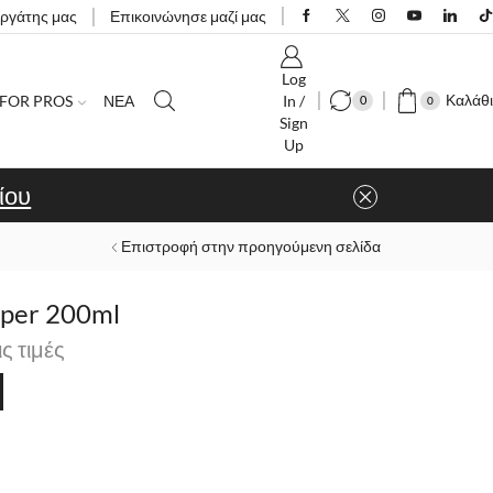
εργάτης μας
Επικοινώνησε μαζί μας
Log
Καλάθι
FOR PROS
ΝΕΑ
In /
0
0
Sign
Up
ίου
Επιστροφή στην προηγούμενη σελίδα
pper 200ml
ις τιμές