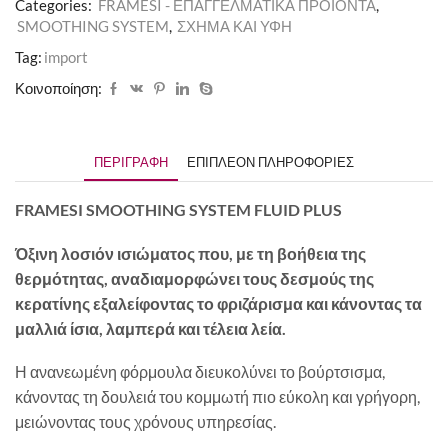
Categories:
FRAMESI - ΕΠΑΓΓΕΛΜΑΤΙΚΑ ΠΡΟΪΟΝΤΑ
,
SMOOTHING SYSTEM
,
ΣΧΗΜΑ ΚΑΙ ΥΦΗ
Tag:
import
Κοινοποίηση:
ΠΕΡΙΓΡΑΦΉ
ΕΠΙΠΛΈΟΝ ΠΛΗΡΟΦΟΡΊΕΣ
FRAMESI SMOOTHING SYSTEM FLUID PLUS
Όξινη λοσιόν ισιώματος που, με τη βοήθεια της
θερμότητας, αναδιαμορφώνει τους δεσμούς της
κερατίνης εξαλείφοντας το φριζάρισμα και κάνοντας τα
μαλλιά ίσια, λαμπερά και τέλεια λεία.
Η ανανεωμένη φόρμουλα διευκολύνει το βούρτσισμα,
κάνοντας τη δουλειά του κομμωτή πιο εύκολη και γρήγορη,
μειώνοντας τους χρόνους υπηρεσίας.