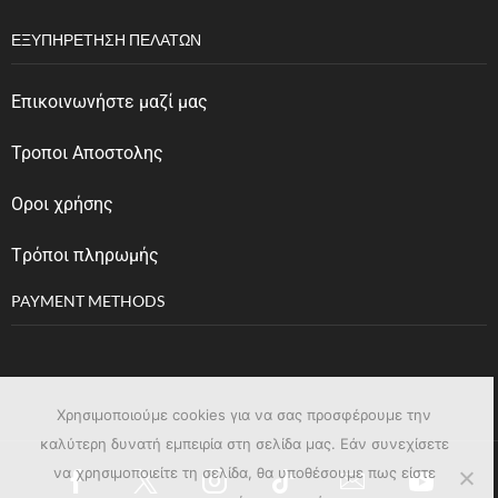
ΕΞΥΠΗΡΈΤΗΣΗ ΠΕΛΑΤΏΝ
Επικοινωνήστε μαζί μας
Τροποι Αποστολης
Οροι χρήσης
Tρόποι πληρωμής
PAYMENT METHODS
Χρησιμοποιούμε cookies για να σας προσφέρουμε την
καλύτερη δυνατή εμπειρία στη σελίδα μας. Εάν συνεχίσετε
να χρησιμοποιείτε τη σελίδα, θα υποθέσουμε πως είστε