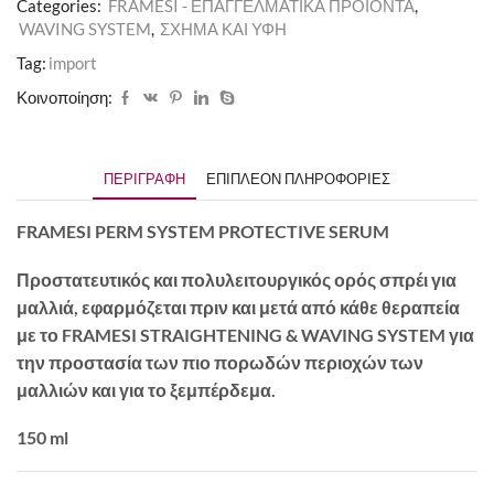
Categories:
FRAMESI - ΕΠΑΓΓΕΛΜΑΤΙΚΑ ΠΡΟΪΟΝΤΑ
,
WAVING SYSTEM
,
ΣΧΗΜΑ ΚΑΙ ΥΦΗ
Tag:
import
Κοινοποίηση:
ΠΕΡΙΓΡΑΦΉ
ΕΠΙΠΛΈΟΝ ΠΛΗΡΟΦΟΡΊΕΣ
FRAMESI PERM SYSTEM PROTECTIVE SERUM
Προστατευτικός και πολυλειτουργικός ορός σπρέι για
μαλλιά, εφαρμόζεται πριν και μετά από κάθε θεραπεία
με το FRAMESI STRAIGHTENING & WAVING SYSTEM για
την προστασία των πιο πορωδών περιοχών των
μαλλιών και για το ξεμπέρδεμα.
150 ml