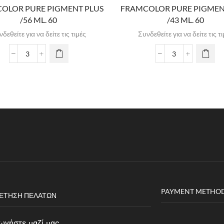
OLOR PURE PIGMENT PLUS
FRAMCOLOR PURE PIGMEN
/56 ML. 60
/43 ML. 60
δεθείτε για να δείτε τις τιμές
Συνδεθείτε για να δείτε τις τ
PAYMENT METHO
ΈΤΗΣΗ ΠΕΛΑΤΏΝ
ωνήστε μαζί μας