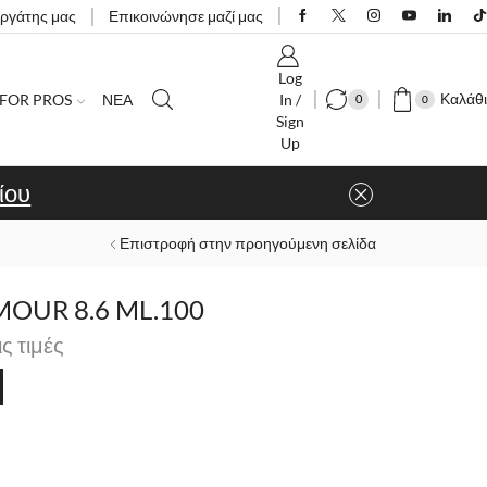
εργάτης μας
Επικοινώνησε μαζί μας
Log
Καλάθι
FOR PROS
ΝΕΑ
In /
0
0
Sign
Up
ίου
Επιστροφή στην προηγούμενη σελίδα
OUR 8.6 ML.100
ις τιμές