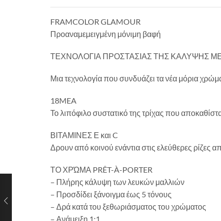
FRAMCOLOR GLAMOUR
Προαναμεμειγμένη μόνιμη βαφή
ΤΕΧΝΟΛΟΓΙΑ ΠΡΟΣΤΑΣΙΑΣ ΤΗΣ ΚΑΛΥΨΗΣ ΜΕ
Μια τεχνολογία που συνδυάζει τα νέα μόρια χρώμ
18MEA
Το λιπόφιλο συστατικό της τρίχας που αποκαθίστα
ΒΙΤΑΜΙΝΕΣ Ε και C
Δρουν από κοινού ενάντια στις ελεύθερες ρίζες 
ΤΟ ΧΡΏΜΑ PRÊT-À-PORTER
– Πλήρης κάλυψη των λευκών μαλλιών
– Προσδίδει ξάνοιγμα έως 5 τόνους
– Δρά κατά του ξεθωριάσματος του χρώματος
– Ανάμειξη 1:1