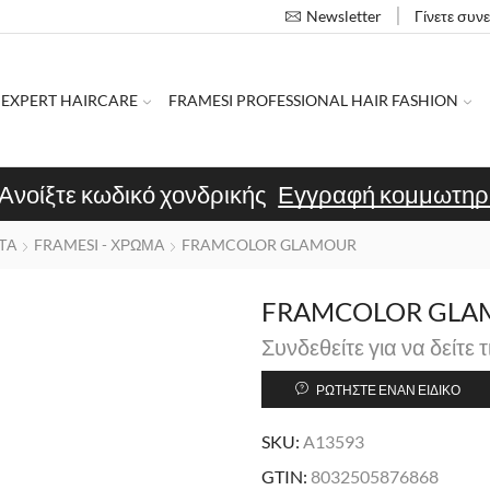
Γίνετε συν
Newsletter
 EXPERT HAIRCARE
FRAMESI PROFESSIONAL HAIR FASHION
Ανοίξτε κωδικό χονδρικής
Εγγραφή κομμωτηρ
ΤΑ
FRAMESI - ΧΡΩΜΑ
FRAMCOLOR GLAMOUR
FRAMCOLOR GLAM
Συνδεθείτε για να δείτε τ
ΡΩΤΉΣΤΕ ΈΝΑΝ ΕΙΔΙΚΌ
SKU:
A13593
GTIN:
8032505876868