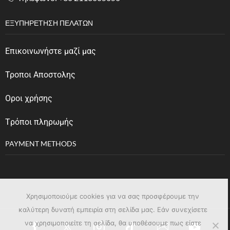
ΕΞΥΠΗΡΈΤΗΣΗ ΠΕΛΑΤΏΝ
Επικοινωνήστε μαζί μας
Τροποι Αποστολης
Οροι χρήσης
Tρόποι πληρωμής
PAYMENT METHODS
Χρησιμοποιούμε cookies για να σας προσφέρουμε την
καλύτερη δυνατή εμπειρία στη σελίδα μας. Εάν συνεχίσετε
να χρησιμοποιείτε τη σελίδα, θα υποθέσουμε πως είστε