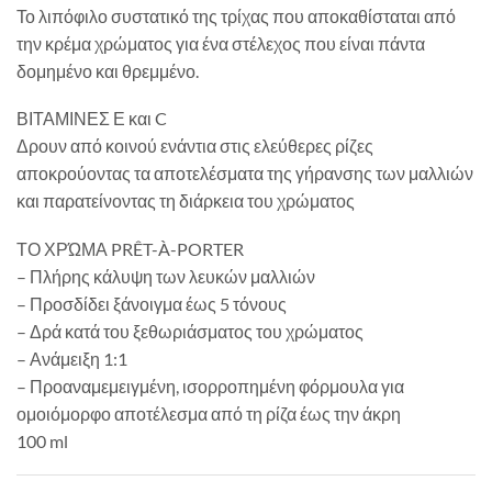
Το λιπόφιλο συστατικό της τρίχας που αποκαθίσταται από
την κρέμα χρώματος για ένα στέλεχος που είναι πάντα
δομημένο και θρεμμένο.
ΒΙΤΑΜΙΝΕΣ Ε και C
Δρουν από κοινού ενάντια στις ελεύθερες ρίζες
αποκρούοντας τα αποτελέσματα της γήρανσης των μαλλιών
και παρατείνοντας τη διάρκεια του χρώματος
ΤΟ ΧΡΏΜΑ PRÊT-À-PORTER
– Πλήρης κάλυψη των λευκών μαλλιών
– Προσδίδει ξάνοιγμα έως 5 τόνους
– Δρά κατά του ξεθωριάσματος του χρώματος
– Ανάμειξη 1:1
– Προαναμεμειγμένη, ισορροπημένη φόρμουλα για
ομοιόμορφο αποτέλεσμα από τη ρίζα έως την άκρη
100 ml