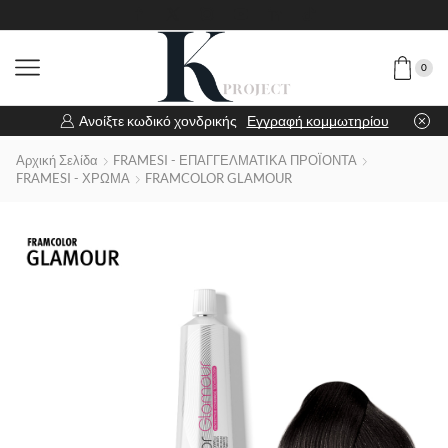
0
Ανοίξτε κωδικό χονδρικής
Εγγραφή κομμωτηρίου
Αρχική Σελίδα
FRAMESI - ΕΠΑΓΓΕΛΜΑΤΙΚΑ ΠΡΟΪΟΝΤΑ
FRAMESI - ΧΡΩΜΑ
FRAMCOLOR GLAMOUR