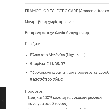
FRAMCOLOR ECLECTIC CARE (Ammonia-free col
Μόνιμη βαφή χωρίς αμμωνία
Βασιμένη σε τεχνολογία Αντιγήρανσης
Περιέχει:
Έλαιο από Μελάνθιο (Νigella Oil)
Βιταμίνες E, H, B5, B7
Υδρολυμένη κερατίνη που προσφέρει επανορθωτ
περισσότερο σώμα
Προσφέρει:
– Έως και 100% κάλυψη των λευκών μαλλιών
– Ξάνοιγμα έως 3 τόνους