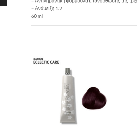
– Αντιγηραντική φόρμουλα επανόρθωσης της τρίχα
– Ανάμειξη 1:2
60 ml