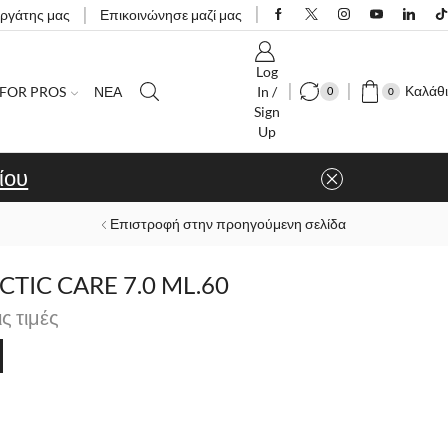
εργάτης μας
Επικοινώνησε μαζί μας
Log
Καλάθι
FOR PROS
ΝΕΑ
In /
0
0
Sign
Up
ίου
Επιστροφή στην προηγούμενη σελίδα
TIC CARE 7.0 ML.60
ις τιμές