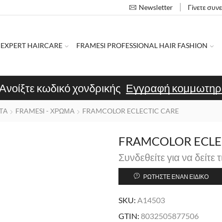
Γίνετε συν
Newsletter
 EXPERT HAIRCARE
FRAMESI PROFESSIONAL HAIR FASHION
Ανοίξτε κωδικό χονδρικής
Εγγραφή κομμωτηρ
ΤΑ
FRAMESI - ΧΡΩΜΑ
FRAMCOLOR ECLECTIC CARE
FRAMCOLOR ECLEC
Συνδεθείτε για να δείτε τ
ΡΩΤΉΣΤΕ ΈΝΑΝ ΕΙΔΙΚΌ
SKU:
A14503
GTIN:
8032505877506