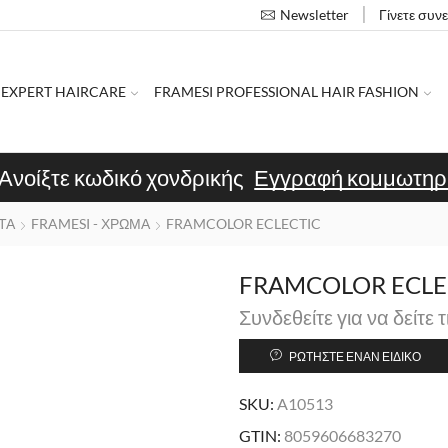
Γίνετε συν
Newsletter
 EXPERT HAIRCARE
FRAMESI PROFESSIONAL HAIR FASHION
Ανοίξτε κωδικό χονδρικής
Εγγραφή κομμωτηρ
ΤΑ
FRAMESI - ΧΡΩΜΑ
FRAMCOLOR ECLECTIC
FRAMCOLOR ECLEC
Συνδεθείτε για να δείτε τ
ΡΩΤΉΣΤΕ ΈΝΑΝ ΕΙΔΙΚΌ
SKU:
A10513
GTIN:
8059606683270