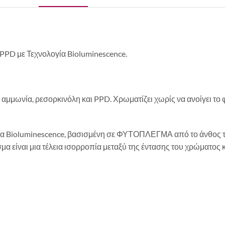
PPD με Τεχνολογία Bioluminescence.
ίς αμμωνία, ρεσορκινόλη και PPD. Χρωματίζει χωρίς να ανοίγει τ
ία Bioluminescence, βασισμένη σε ΦΥΤΟΠΛΕΓΜΑ από το άνθος τη
α είναι μια τέλεια ισορροπία μεταξύ της έντασης του χρώματος 