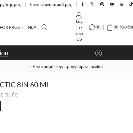
εργάτης μας
Επικοινώνησε μαζί μας
Log
Καλάθι
FOR PROS
ΝΕΑ
In /
0
0
Sign
Up
ίου
Επιστροφή στην προηγούμενη σελίδα
TIC 8IN 60 ML
ις τιμές