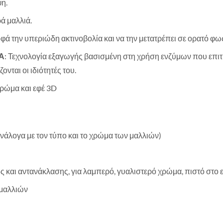
ψη.
ά μαλλιά.
οφά την υπεριώδη ακτινοβολία και να την μετατρέπει σε ορατό φ
Α
: Τεχνολογία εξαγωγής βασισμένη στη χρήση ενζύμων που επι
ονται οι ιδιότητές του.
Χρώμα και εφέ 3D
άλογα με τον τύπο και το χρώμα των μαλλιών)
ς και αντανάκλασης, για λαμπερό, γυαλιστερό χρώμα, πιστό στ
 μαλλιών