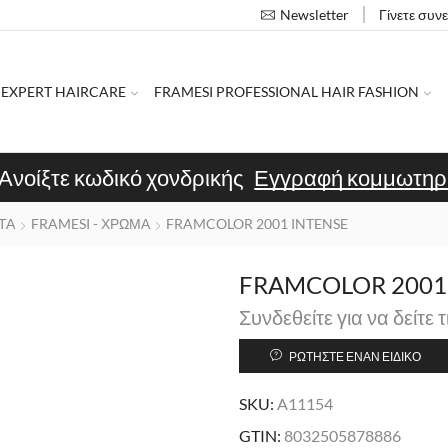
Γίνετε συν
Newsletter
 EXPERT HAIRCARE
FRAMESI PROFESSIONAL HAIR FASHION
Ανοίξτε κωδικό χονδρικής
Εγγραφή κομμωτηρ
ΤΑ
FRAMESI - ΧΡΩΜΑ
FRAMCOLOR 2001 INTENSE
FRAMCOLOR 2001 I
Συνδεθείτε για να δείτε τ
ΡΩΤΉΣΤΕ ΈΝΑΝ ΕΙΔΙΚΌ
SKU:
A11154
GTIN:
8032505878886