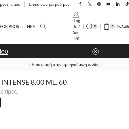
εργάτης μας
Επικοινώνησε μαζί μας
Log
Καλάθι
FOR PROS
ΝΕΑ
In /
0
0
Sign
Up
ίου
Επιστροφή στην προηγούμενη σελίδα
NTENSE 8.00 ML. 60
ις τιμές