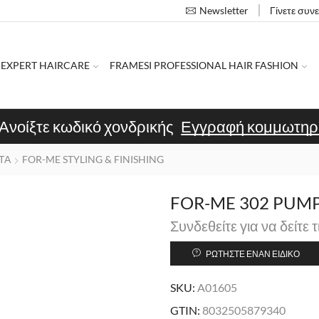
Γίνετε συν
Newsletter
 EXPERT HAIRCARE
FRAMESI PROFESSIONAL HAIR FASHION
Ανοίξτε κωδικό χονδρικής
Εγγραφή κομμωτηρ
ΤΑ
FOR-ME STYLING & FINISHING
FOR-ME 302 PUMP
Συνδεθείτε για να δείτε τ
ΡΩΤΉΣΤΕ ΈΝΑΝ ΕΙΔΙΚΌ
SKU:
A01605
GTIN:
8032505879340