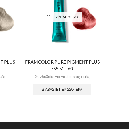
ΕΞΑΝΤΛΗΜΈΝΟ
T PLUS
FRAMCOLOR PURE PIGMENT PLUS
FRAMCOL
/55 ML. 60
ιμές
Συνδεθείτε για να δείτε τις τιμές
Συνδε
ΔΙΑΒΆΣΤΕ ΠΕΡΙΣΣΌΤΕΡΑ
Δ