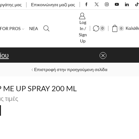
εργάτης μας
Επικοινώνησε μαζί μας
Log
Καλάθι
FOR PROS
ΝΕΑ
In /
0
0
Sign
Up
ίου
Επιστροφή στην προηγούμενη σελίδα
 ME UP SPRAY 200 ML
ις τιμές