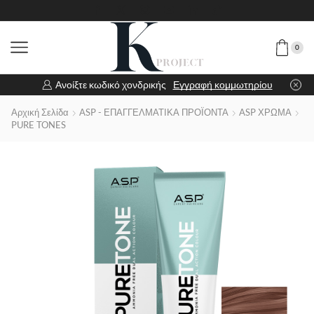
0
Ανοίξτε κωδικό χονδρικής
Εγγραφή κομμωτηρίου
Αρχική Σελίδα
ASP - ΕΠΑΓΓΕΛΜΑΤΙΚΑ ΠΡΟΪΟΝΤΑ
ASP ΧΡΩΜΑ
PURE TONES