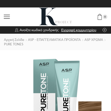
0
Ανοίξτε κωδικό χονδρικής
Εγγραφή κομμωτηρίου
Αρχική Σελίδα
ASP - ΕΠΑΓΓΕΛΜΑΤΙΚΑ ΠΡΟΪΟΝΤΑ
ASP ΧΡΩΜΑ
PURE TONES