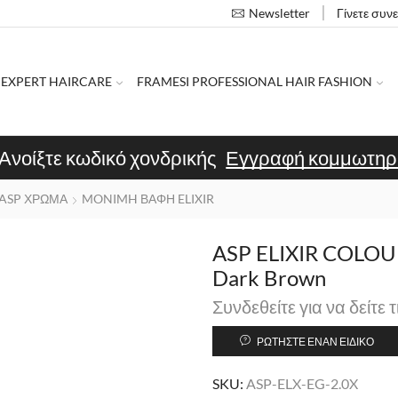
Γίνετε συν
Newsletter
 EXPERT HAIRCARE
FRAMESI PROFESSIONAL HAIR FASHION
Ανοίξτε κωδικό χονδρικής
Εγγραφή κομμωτηρ
ASP ΧΡΩΜΑ
MONIMH ΒΑΦΗ ELIXIR
ASP ELIXIR COLOUR
Dark Brown
Συνδεθείτε για να δείτε τ
ΡΩΤΉΣΤΕ ΈΝΑΝ ΕΙΔΙΚΌ
SKU:
ASP-ELX-EG-2.0X