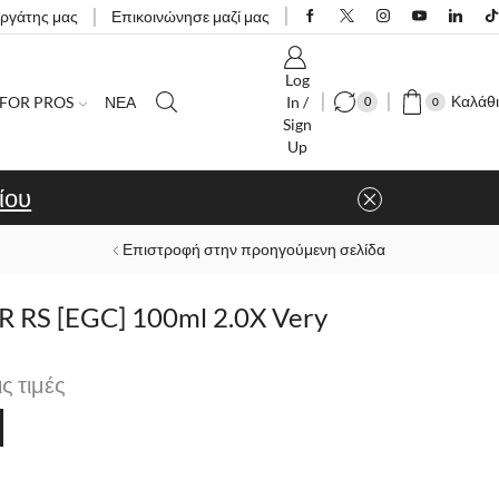
εργάτης μας
Επικοινώνησε μαζί μας
Log
Καλάθι
FOR PROS
ΝΕΑ
In /
0
0
Sign
Up
ίου
Επιστροφή στην προηγούμενη σελίδα
 RS [EGC] 100ml 2.0X Very
ις τιμές