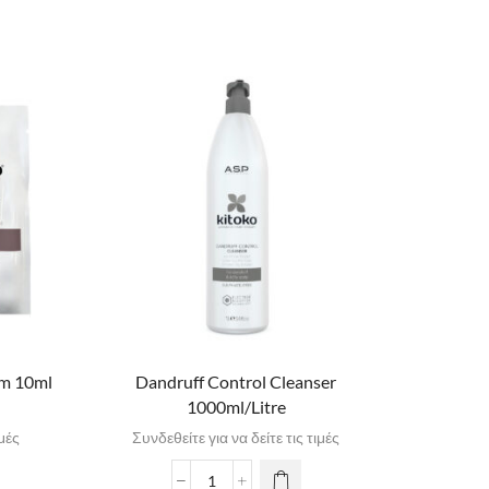
lm 10ml
Dandruff Control Cleanser
Volume 
1000ml/Litre
ιμές
Συνδεθείτε για να δείτε τις τιμές
Συνδε