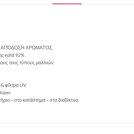
 ΑΠΌΔΟΣΗ ΧΡΏΜΑΤΟΣ.
ς κατά 92% .
λους τους τύπους μαλλιών.
& φίλτρα UV.
loper.
ριο – στο κατάστημα – στο διαδίκτυο.