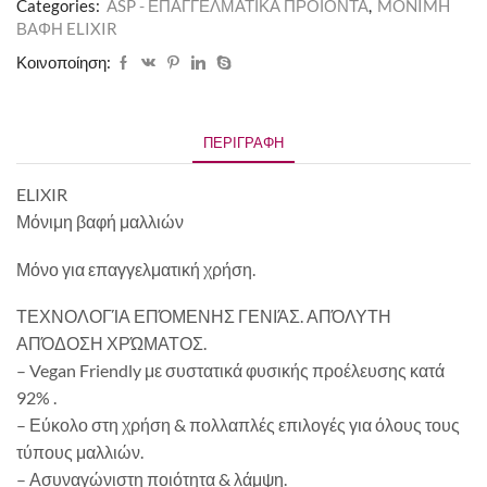
Categories:
ASP - ΕΠΑΓΓΕΛΜΑΤΙΚΑ ΠΡΟΪΟΝΤΑ
,
MONIMH
ΒΑΦΗ ELIXIR
Κοινοποίηση:
ΠΕΡΙΓΡΑΦΉ
ELIXIR
Μόνιμη βαφή μαλλιών
Μόνο για επαγγελματική χρήση.
ΤΕΧΝΟΛΟΓΊΑ ΕΠΌΜΕΝΗΣ ΓΕΝΙΆΣ. ΑΠΌΛΥΤΗ
ΑΠΌΔΟΣΗ ΧΡΏΜΑΤΟΣ.
– Vegan Friendly με συστατικά φυσικής προέλευσης κατά
92% .
– Εύκολο στη χρήση & πολλαπλές επιλογές για όλους τους
τύπους μαλλιών.
– Ασυναγώνιστη ποιότητα & λάμψη.