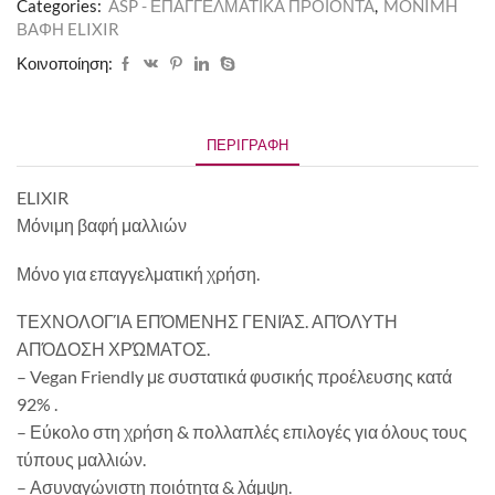
Categories:
ASP - ΕΠΑΓΓΕΛΜΑΤΙΚΑ ΠΡΟΪΟΝΤΑ
,
MONIMH
ΒΑΦΗ ELIXIR
Κοινοποίηση:
ΠΕΡΙΓΡΑΦΉ
ELIXIR
Μόνιμη βαφή μαλλιών
Μόνο για επαγγελματική χρήση.
ΤΕΧΝΟΛΟΓΊΑ ΕΠΌΜΕΝΗΣ ΓΕΝΙΆΣ. ΑΠΌΛΥΤΗ
ΑΠΌΔΟΣΗ ΧΡΏΜΑΤΟΣ.
– Vegan Friendly με συστατικά φυσικής προέλευσης κατά
92% .
– Εύκολο στη χρήση & πολλαπλές επιλογές για όλους τους
τύπους μαλλιών.
– Ασυναγώνιστη ποιότητα & λάμψη.