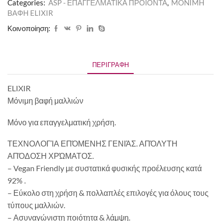
Categories:
ASP - ΕΠΑΓΓΕΛΜΑΤΙΚΑ ΠΡΟΪΟΝΤΑ
,
MONIMH
ΒΑΦΗ ELIXIR
Κοινοποίηση:
ΠΕΡΙΓΡΑΦΉ
ELIXIR
Μόνιμη βαφή μαλλιών
Μόνο για επαγγελματική χρήση.
ΤΕΧΝΟΛΟΓΊΑ ΕΠΌΜΕΝΗΣ ΓΕΝΙΆΣ. ΑΠΌΛΥΤΗ
ΑΠΌΔΟΣΗ ΧΡΏΜΑΤΟΣ.
– Vegan Friendly με συστατικά φυσικής προέλευσης κατά
92% .
– Εύκολο στη χρήση & πολλαπλές επιλογές για όλους τους
τύπους μαλλιών.
– Ασυναγώνιστη ποιότητα & λάμψη.