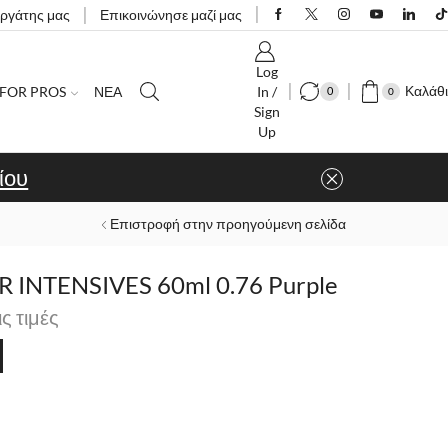
εργάτης μας
Επικοινώνησε μαζί μας
Log
Καλάθι
FOR PROS
ΝΕΑ
In /
0
0
Sign
Up
ίου
Επιστροφή στην προηγούμενη σελίδα
 INTENSIVES 60ml 0.76 Purple
ις τιμές