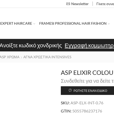
Γίνετε συν
Newsletter
 EXPERT HAIRCARE
FRAMESI PROFESSIONAL HAIR FASHION
Ανοίξτε κωδικό χονδρικής
Εγγραφή κομμωτηρ
ASP ΧΡΩΜΑ
ΑΓΝΑ ΧΡΩΣΤΙΚΑ INTENSIVES
ASP ELIXIR COLOUR
Συνδεθείτε για να δείτε τ
ΡΩΤΉΣΤΕ ΈΝΑΝ ΕΙΔΙΚΌ
SKU:
ASP-ELX-INT-0.76
GTIN:
5055786237176