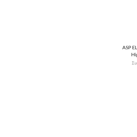
ASP E
Hi
Συ