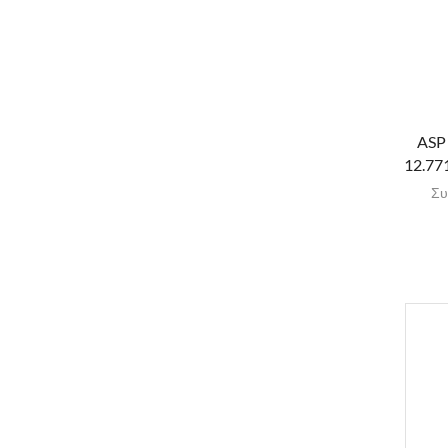
ASP
12.771
Συ