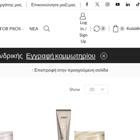
εργάτης μας
Επικοινώνησε μαζί μας
Log
Καλάθι
FOR PROS
ΝΕΑ
In /
0
0
Sign
Up
ίου
Επιστροφή στην προηγούμενη σελίδα
Show