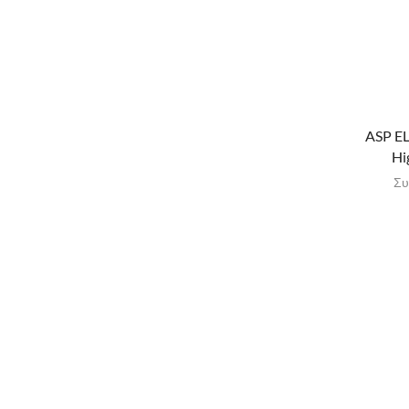
ASP E
Hi
Συ