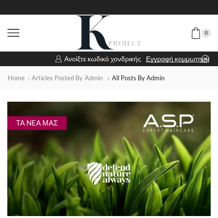
0
Ανοίξτε κωδικό χονδρικής
Εγγραφή κομμωτηρίου
Home
Articles Posted By
Admin
All Posts By Admin
TA NEA ΜΑΣ