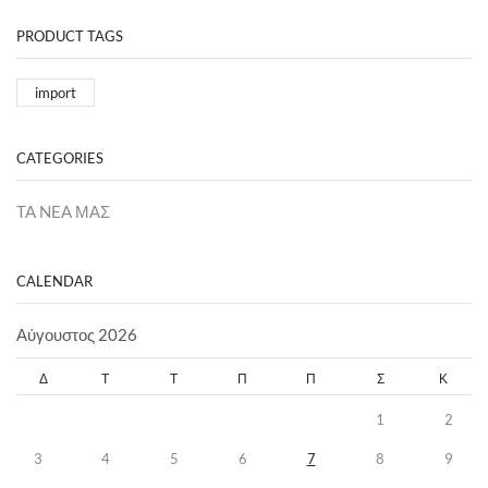
PRODUCT TAGS
import
CATEGORIES
TA NEA ΜΑΣ
CALENDAR
Αύγουστος 2026
Δ
Τ
Τ
Π
Π
Σ
Κ
1
2
3
4
5
6
7
8
9