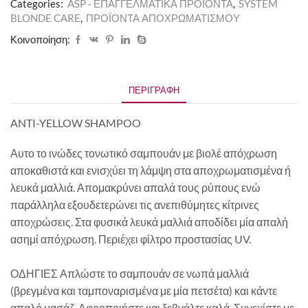
Categories:
ASP - ΕΠΑΓΓΕΛΜΑΤΙΚΑ ΠΡΟΪΟΝΤΑ
,
SYSTEM
BLONDE CARE
,
ΠΡΟΪΟΝΤΑ ΑΠΟΧΡΩΜΑΤΙΣΜΟΥ
Κοινοποίηση:
ΠΕΡΙΓΡΑΦΉ
ANTI-YELLOW SHAMPOO
Αυτο το ινώδες τονωτικό σαμπουάν με βιολέ απόχρωση
αποκαθιστά και ενισχύει τη λάμψη στα αποχρωματισμένα ή
λευκά μαλλιά. Απομακρύνει απαλά τους ρύπους ενώ
παράλληλα εξουδετερώνει τις ανεπιθύμητες κίτρινες
αποχρώσεις. Στα φυσικά λευκά μαλλιά αποδίδει μία απαλή
ασημί απόχρωση. Περιέχει φίλτρο προστασίας UV.
ΟΔΗΓΙΕΣ Απλώστε το σαμπουάν σε νωπά μαλλιά
(βρεγμένα και ταμποναρισμένα με μία πετσέτα) και κάντε
απαλό μασάζ. Αφροποιήστε και ξεβγάλτε καλά. Συνεχίστε με