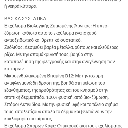
ή νεκρά κύτταρα.
ΒΑΣΙΚΑ ΣΥΣΤΑΤΙΚΑ
Εκχύλισμα Βιολογικής Ζυμωμένης Άρνικας: Η υπερ-
ζύμωση καθιστά αυτό το εκχύλισμα ένα ισχυρό
αντιοξειδωτικό και θρεπτικό συστατικό.
Ζεόλιθος: Δεσμεύει βαρέα μέταλλα, ρύπους και ελεύθερες
ρίζες. Με την απομάκρυνσή τους, βοηθά στην
καταπολέμηση της φλεγμονής και στην αναγέννηση των
κυττάρων.
Μικροενθυλακωμένη Βιταμίνη B12: Με την ισχυρή
αντιφλεγμονώδη δράση της, βοηθά στη μείωση του
εξανθήματος, της ερυθρότητας και του κνησμού στην
ατοπική δερματίτιδα. 100% φυσική, από βιο-ζύμωση.
Σπόροι Ακτινιδίου: Με την φυσική υφή και το τέλειο σχήμα
τους, απολεπίζουν απαλά το δέρμα και βελτιώνουν την
κυκλοφορία του αίματος.
Εκχύλισμα Σπόρων Καφέ: Οι μικροκόκκοι του εκχυλίσματος