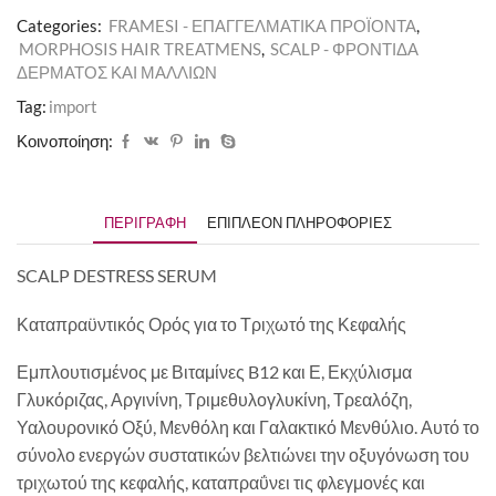
Categories:
FRAMESI - ΕΠΑΓΓΕΛΜΑΤΙΚΑ ΠΡΟΪΟΝΤΑ
,
MORPHOSIS HAIR TREATMENS
,
SCALP - ΦΡΟΝΤΙΔΑ
ΔΕΡΜΑΤΟΣ ΚΑΙ ΜΑΛΛΙΩΝ
Tag:
import
Κοινοποίηση:
ΠΕΡΙΓΡΑΦΉ
ΕΠΙΠΛΈΟΝ ΠΛΗΡΟΦΟΡΊΕΣ
SCALP DESTRESS SERUM
Καταπραϋντικός Ορός για το Τριχωτό της Κεφαλής
Εμπλουτισμένος με Βιταμίνες B12 και Ε, Εκχύλισμα
Γλυκόριζας, Αργινίνη, Τριμεθυλογλυκίνη, Τρεαλόζη,
Υαλουρονικό Οξύ, Μενθόλη και Γαλακτικό Μενθύλιο. Αυτό το
σύνολο ενεργών συστατικών βελτιώνει την οξυγόνωση του
τριχωτού της κεφαλής, καταπραΰνει τις φλεγμονές και