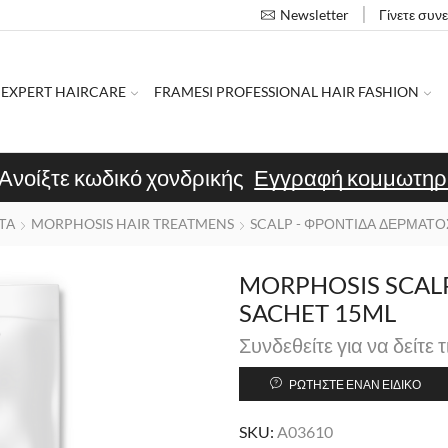
Γίνετε συν
Newsletter
 EXPERT HAIRCARE
FRAMESI PROFESSIONAL HAIR FASHION
Ανοίξτε κωδικό χονδρικής
Εγγραφή κομμωτηρ
ΤΑ
MORPHOSIS HAIR TREATMENS
SCALP - ΦΡΟΝΤΙΔΑ ΔΕΡΜΑΤΟ
MORPHOSIS SCAL
SACHET 15ML
Συνδεθείτε για να δείτε τ
ΡΩΤΉΣΤΕ ΈΝΑΝ ΕΙΔΙΚΌ
SKU:
A03610