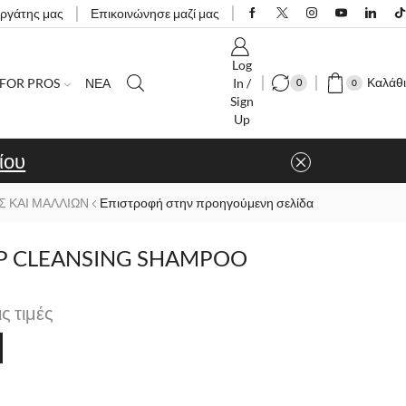
εργάτης μας
Επικοινώνησε μαζί μας
Log
Καλάθι
FOR PROS
ΝΕΑ
In /
0
0
Sign
Up
ίου
Σ ΚΑΙ ΜΑΛΛΙΩΝ
Επιστροφή στην προηγούμενη σελίδα
P CLEANSING SHAMPOO
ις τιμές