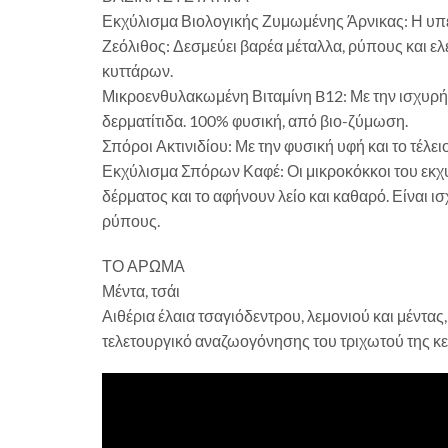
Εκχύλισμα Βιολογικής Ζυμωμένης Άρνικας: Η υπερ
Ζεόλιθος: Δεσμεύει βαρέα μέταλλα, ρύπους και ε
κυττάρων.
Μικροενθυλακωμένη Βιταμίνη B12: Με την ισχυρή 
δερματίτιδα. 100% φυσική, από βιο-ζύμωση.
Σπόροι Ακτινιδίου: Με την φυσική υφή και το τέλε
Εκχύλισμα Σπόρων Καφέ: Οι μικροκόκκοι του εκ
δέρματος και το αφήνουν λείο και καθαρό. Είναι ι
ρύπους.
ΤΟ ΑΡΩΜΑ
Μέντα, τσάι
Αιθέρια έλαια τσαγιόδεντρου, λεμονιού και μέντας
τελετουργικό αναζωογόνησης του τριχωτού της κ