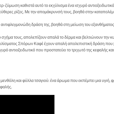
-ζύμωση καθιστά αυτό το εκχύλισμα ένα ισχυρό αντιοξειδωτικό 
λεύθερες ρίζες. Με την απομάκρυνσή τους, βοηθά στην καταπολέ
αντιφλεγμονώδη δράση της, βοηθά στη μείωση του εξανθήματος,
ιο σχήμα τους, απολεπίζουν απαλά το δέρμα και βελτιώνουν την κ
χυλίσματος Σπόρων Καφέ έχουν απαλή απολεπιστική δράση που 
σχυρό αντιοξειδωτικό που προστατεύει το τριχωτό της κεφαλής κα
, μενθόλη και φύλλα τσαγιού: ένα άρωμα που εκπέμπει μια υγιή, φ
εφαλής.