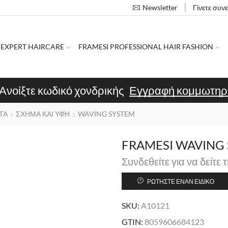
Γίνετε συν
Newsletter
 EXPERT HAIRCARE
FRAMESI PROFESSIONAL HAIR FASHION
Ανοίξτε κωδικό χονδρικής
Εγγραφή κομμωτηρ
ΤΑ
ΣΧΗΜΑ ΚΑΙ ΥΦΗ
WAVING SYSTEM
FRAMESI WAVING 
Συνδεθείτε για να δείτε τ
ΡΩΤΉΣΤΕ ΈΝΑΝ ΕΙΔΙΚΌ
SKU:
A10121
GTIN:
8059606684123