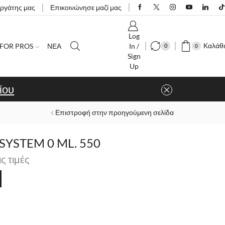
εργάτης μας
Επικοινώνησε μαζί μας
Log
Καλάθι
FOR PROS
ΝΕΑ
In /
0
0
Sign
Up
ίου
Επιστροφή στην προηγούμενη σελίδα
SYSTEM 0 ML. 550
ις τιμές