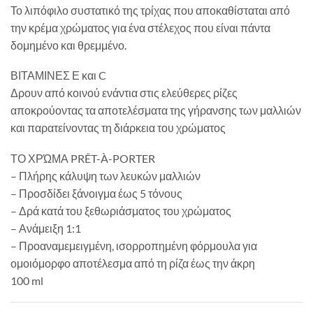
Το λιπόφιλο συστατικό της τρίχας που αποκαθίσταται από
την κρέμα χρώματος για ένα στέλεχος που είναι πάντα
δομημένο και θρεμμένο.
ΒΙΤΑΜΙΝΕΣ Ε και C
Δρουν από κοινού ενάντια στις ελεύθερες ρίζες
αποκρούοντας τα αποτελέσματα της γήρανσης των μαλλιών
και παρατείνοντας τη διάρκεια του χρώματος
ΤΟ ΧΡΏΜΑ PRÊT-À-PORTER
– Πλήρης κάλυψη των λευκών μαλλιών
– Προσδίδει ξάνοιγμα έως 5 τόνους
– Δρά κατά του ξεθωριάσματος του χρώματος
– Ανάμειξη 1:1
– Προαναμεμειγμένη, ισορροπημένη φόρμουλα για
ομοιόμορφο αποτέλεσμα από τη ρίζα έως την άκρη
100 ml