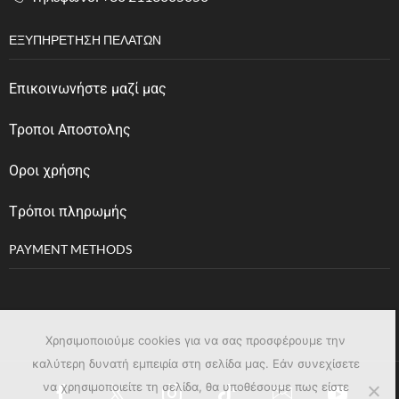
ΕΞΥΠΗΡΈΤΗΣΗ ΠΕΛΑΤΏΝ
Επικοινωνήστε μαζί μας
Τροποι Αποστολης
Οροι χρήσης
Tρόποι πληρωμής
PAYMENT METHODS
Χρησιμοποιούμε cookies για να σας προσφέρουμε την
καλύτερη δυνατή εμπειρία στη σελίδα μας. Εάν συνεχίσετε
να χρησιμοποιείτε τη σελίδα, θα υποθέσουμε πως είστε