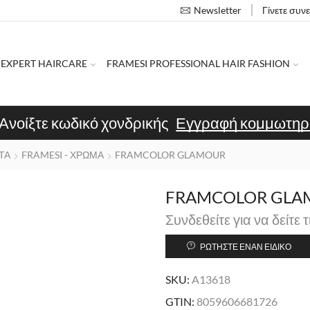
Γίνετε συν
Newsletter
 EXPERT HAIRCARE
FRAMESI PROFESSIONAL HAIR FASHION
Ανοίξτε κωδικό χονδρικής
Εγγραφή κομμωτηρ
ΤΑ
FRAMESI - ΧΡΩΜΑ
FRAMCOLOR GLAMOUR
FRAMCOLOR GLAMO
Συνδεθείτε για να δείτε τ
ΡΩΤΉΣΤΕ ΈΝΑΝ ΕΙΔΙΚΌ
SKU:
A13618
GTIN:
8059606681726