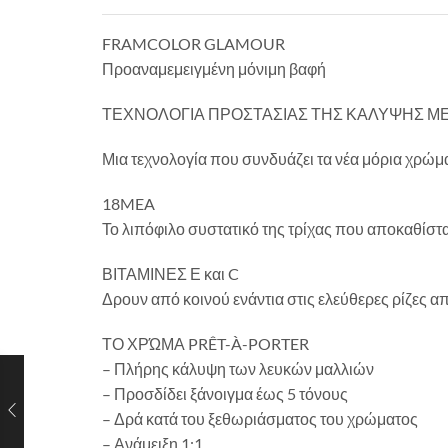
FRAMCOLOR GLAMOUR
Προαναμεμειγμένη μόνιμη βαφή
ΤΕΧΝΟΛΟΓΙΑ ΠΡΟΣΤΑΣΙΑΣ ΤΗΣ ΚΑΛΥΨΗΣ ΜΕ
Μια τεχνολογία που συνδυάζει τα νέα μόρια χρώμ
18MEA
Το λιπόφιλο συστατικό της τρίχας που αποκαθίστα
ΒΙΤΑΜΙΝΕΣ Ε και C
Δρουν από κοινού ενάντια στις ελεύθερες ρίζες 
ΤΟ ΧΡΏΜΑ PRÊT-À-PORTER
– Πλήρης κάλυψη των λευκών μαλλιών
– Προσδίδει ξάνοιγμα έως 5 τόνους
– Δρά κατά του ξεθωριάσματος του χρώματος
– Ανάμειξη 1:1