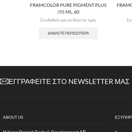
FRAMCOLOR PURE PIGMENT PLUS
FRAMC
/55 ML. 60
Συνδεθείτε για να δείτε τις τιμές
Συν
ΔΙΑΒΆΣΤΕ ΠΕΡΙΣΣΌΤΕΡΑ
ΕΓΓΡΑΦΕΊΤΕ ΣΤΟ NEWSLETTER ΜΑΣ
ABOUT US
ΕΞΥΠΗΡ
Η Kapa Project Trade & Development ΑΕ