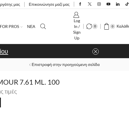
εργάτης μας
Επικοινώνησε μαζί μας
Log
Καλάθι
FOR PROS
ΝΕΑ
In /
0
0
Sign
Up
ίου
Επιστροφή στην προηγούμενη σελίδα
UR 7.61 ML. 100
ις τιμές