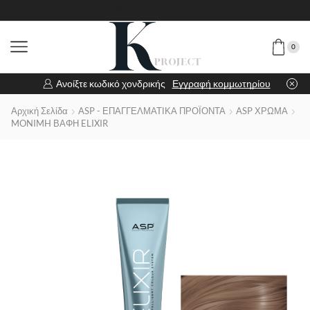
0
Ανοίξτε κωδικό χονδρικής
Εγγραφή κομμωτηρίου
Αρχική Σελίδα
ASP - ΕΠΑΓΓΕΛΜΑΤΙΚΑ ΠΡΟΪΟΝΤΑ
ASP ΧΡΩΜΑ
MONIMH ΒΑΦΗ ELIXIR