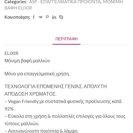
Categories:
ASP - ΕΠΑΓΓΕΛΜΑΤΙΚΑ ΠΡΟΪΟΝΤΑ
,
MONIMH
ΒΑΦΗ ELIXIR
Κοινοποίηση:
ΠΕΡΙΓΡΑΦΉ
ELIXIR
Μόνιμη βαφή μαλλιών
Μόνο για επαγγελματική χρήση.
ΤΕΧΝΟΛΟΓΊΑ ΕΠΌΜΕΝΗΣ ΓΕΝΙΆΣ. ΑΠΌΛΥΤΗ
ΑΠΌΔΟΣΗ ΧΡΏΜΑΤΟΣ.
– Vegan Friendly με συστατικά φυσικής προέλευσης κατά
92% .
– Εύκολο στη χρήση & πολλαπλές επιλογές για όλους τους
τύπους μαλλιών.
– Ασυναγώνιστη ποιότητα & λάμψη.