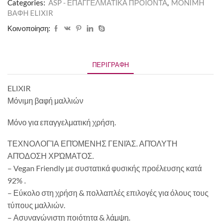
Categories:
ASP - ΕΠΑΓΓΕΛΜΑΤΙΚΑ ΠΡΟΪΟΝΤΑ
,
MONIMH
ΒΑΦΗ ELIXIR
Κοινοποίηση:
ΠΕΡΙΓΡΑΦΉ
ELIXIR
Μόνιμη βαφή μαλλιών
Μόνο για επαγγελματική χρήση.
ΤΕΧΝΟΛΟΓΊΑ ΕΠΌΜΕΝΗΣ ΓΕΝΙΆΣ. ΑΠΌΛΥΤΗ
ΑΠΌΔΟΣΗ ΧΡΏΜΑΤΟΣ.
– Vegan Friendly με συστατικά φυσικής προέλευσης κατά
92% .
– Εύκολο στη χρήση & πολλαπλές επιλογές για όλους τους
τύπους μαλλιών.
– Ασυναγώνιστη ποιότητα & λάμψη.